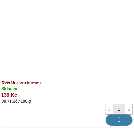
Květák s kurkumou
Skladem
139 Kč
Měrná
39,71 Kč / 100 g
cena: