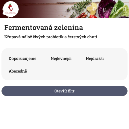
Přejít
Nák
Hledat
na
Přihlášen
obsah
koší
Fermentovaná zelenina
Křupavá nálož živých probiotik a čerstvých chutí.
Ř
a
Doporučujeme
Nejlevnější
Nejdražší
z
e
Abecedně
n
í
p
Otevřít filtr
r
o
V
d
ý
u
p
k
i
t