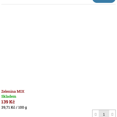
Zelenina MIX
Skladem
139 Kč
Měrná
39,71 Kč / 100 g
cena: