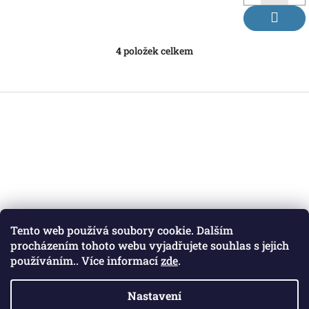
4
položek celkem
O
v
l
á
Z
d
á
a
p
c
a
í
t
p
r
í
v
k
y
v
Tento web používá soubory cookie. Dalším
ý
procházením tohoto webu vyjadřujete souhlas s jejich
p
Přijímáme online platby
používáním.. Více informací
zde
.
i
s
u
Nastavení