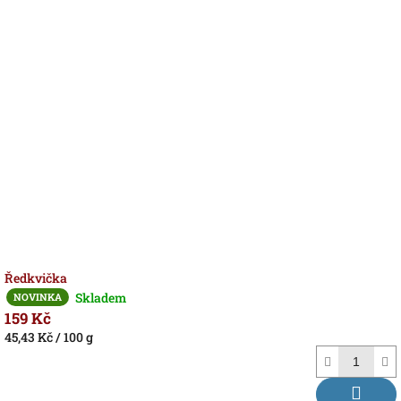
Ředkvička
Skladem
NOVINKA
159 Kč
Měrná
45,43 Kč / 100 g
cena: